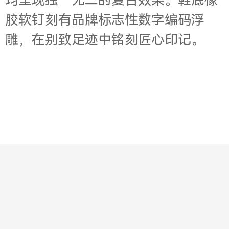
均呈现独一无二的复古效果。鞋底橡
胶软钉刻有品牌标志性数字编码浮
雕，在别致足迹中铭刻匠心印记。
Contact
About
Jobs
Legal
Privacy
版权所有© 2001-2003 华意明天科技有限公司
京ICP备19034637号-2