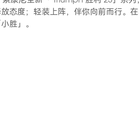
ony 索康尼全新「 Triumph 胜利 
释放态度；轻装上阵，伴你向前而行。在
「小胜」。