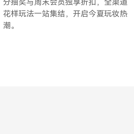
分抽奖与周末会员独享折扣，全渠道
花样玩法一站集结，开启今夏玩妆热
潮。
Contact
About
Jobs
Legal
Privacy
版权所有© 2001-2003 华意明天科技有限公司
京ICP备19034637号-2