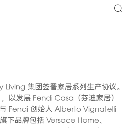
xury Living 集团签署家居系列生产协议。
ign），以发展 Fendi Casa（芬迪家居）
ndi 创始人 Alberto Vignatelli
品牌包括 Versace Home、