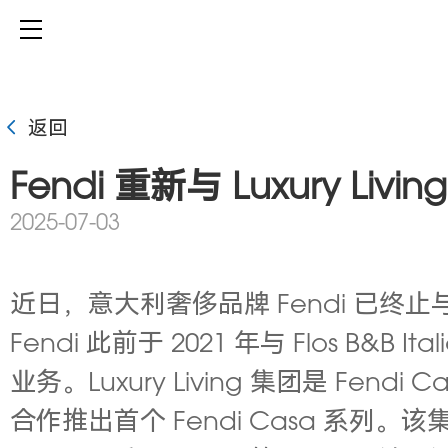
返回
Fendi 重新与 Luxury 
2025-07-03
近日，意大利奢侈品牌 Fendi
已终止与 
Fendi 此前于 2021 年与 Flos B&
业务。Luxury Living 集团是 Fendi 
合作推出首个 Fendi Casa 系列