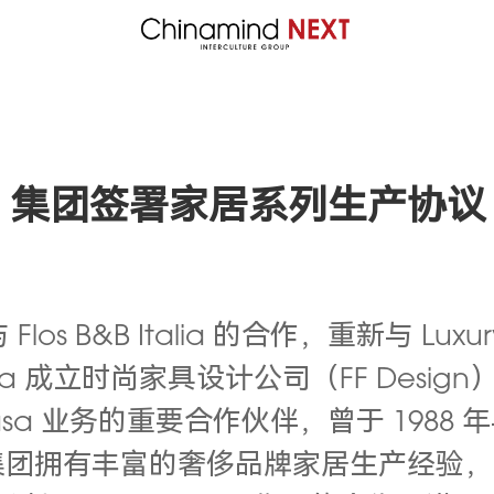
Living 集团签署家居系列生产协议
Flos B&B Italia 的合作，重新与 Lu
B Italia 成立时尚家具设计公司（FF Des
Casa 业务的重要合作伙伴，曾于 1988 年与 Fe
。该集团拥有丰富的奢侈品牌家居生产经验，旗下