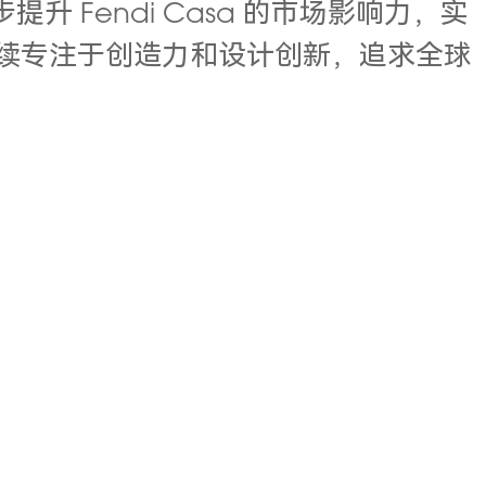
，进一步提升 Fendi Casa 的市场影响力，实
i 将继续专注于创造力和设计创新，追求全球