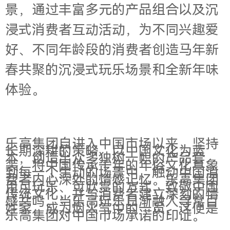
景，通过丰富多元的产品组合以及沉
浸式消费者互动活动，为不同兴趣爱
好、不同年龄段的消费者创造马年新
春共聚的沉浸式玩乐场景和全新年味
体验。
乐高集团自进入中国市场以来，坚持
长期深耕的策略，以中国文化为蓝
本，创造出众多独树一帜的产品套
装，将中国传承千年的年俗文化具象
到每一个生动的场景中，触动中国消
费者内心深处的情感记忆。乐高集团
用可玩乐、可欣赏的方式，致敬中国
传统文化，并与消费者建立深刻的情
感共鸣。当乐高玩乐日渐融入寻常百
姓家，成为烟火气中的一员，这便是
乐高集团对中国市场承诺的印证。