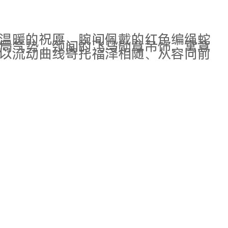
温暖的祝愿。腕间佩戴的红色编绳蛇
开局气势。颈间的飞马勋章吊饰，寓意
以流动曲线寄托福泽相随、从容向前