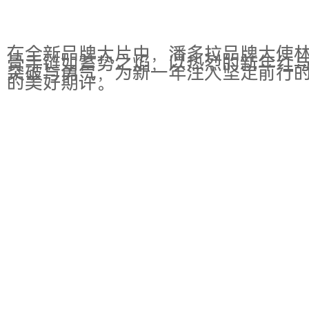
在全新品牌大片中，潘多拉品牌大使
骨手链如蓄势之焰，以热烈的新年红与
突破与勇气，为新一年注入坚定前行
的美好期许。