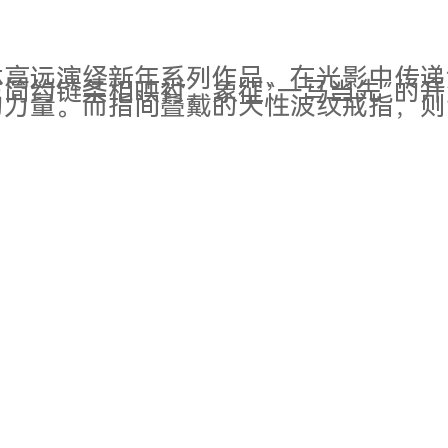
林高远演绎新年系列作品，在光影中传递
简约链条相映衬，象征“一马当先”的
的力量。而指间叠戴的天性波纹戒指，则