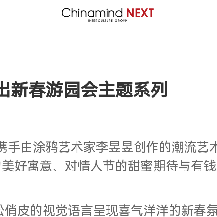
ower 推出新春游园会主题系列
度携手由涂鸦艺术家李昱昱创作的潮流艺术 Ip 
的美好寓意、对情人节的甜蜜期待与有钱
er 有钱花以轻松俏皮的视觉语言呈现喜气洋洋