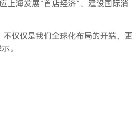
应上海发展“首店经济”、建设国际消
，不仅仅是我们全球化布局的开端，更
表示。