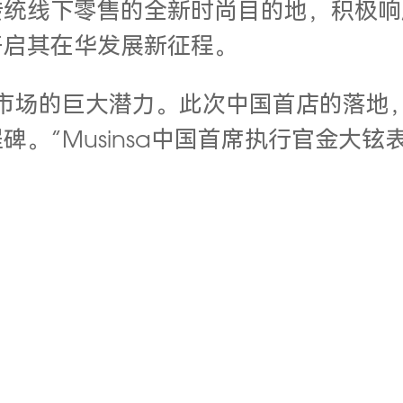
统线下零售的全新时尚目的地，积极响
开启其在华发展新征程。
市场的巨大潜力。此次中国首店的落地
碑。”
Musinsa
中国首席执行官金大铉