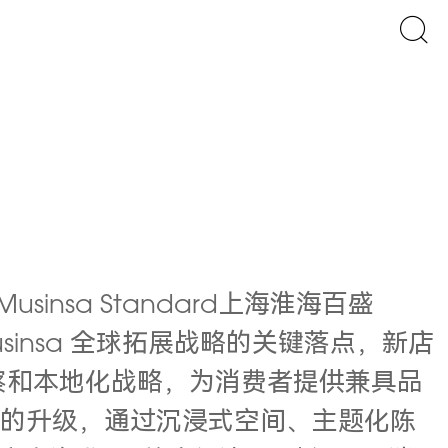
insa Standard上海淮海百盛
sinsa
全球拓展战略的关键落点，新店
察和本地化战略，为消费者提供兼具品
的升级，通过沉浸式空间、主题化陈