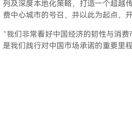
列及深度本地化策略，打造一个超越传
费中心城市的号召，并以此为起点，
“我们非常看好中国经济的韧性与消费
是我们践行对中国市场承诺的重要里程