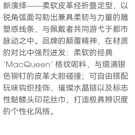
新演绎——柔软皮革经折叠定型，以
锐角弧面勾勒出兼具柔韧与力量的雕
塑感线条，与佩戴者共同游弋于都市
脉动之中。品牌的颠覆精神，在材质
的对比中强烈迸发：柔软的经典
‘MacQueen’ 格纹呢料，与缀满银
色铆钉的皮革大胆碰撞；可自由搭配
玩味钩织挂饰、璀璨水晶链以及标志
性骷髅头印花丝巾，打造极具辨识度
的个性化风格。