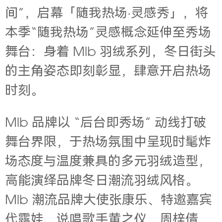
间”
，启幕「随我热场·灵感秀」，将
本季“随我热场”灵感概念延伸至秀场
舞台：身着 Mlb 羽绒系列，冬日街头
的主角姿态即刻彰显，肆意开启热场
时刻。
Mlb 品牌以 “后台即秀场” 动线打破
舞台界限，于热场氛围中呈现时髦炸
场态度与温度兼具的多元羽绒造型，
高能演绎品牌冬日潮流羽绒风格。
Mlb
潮流品牌大使张康乐、特邀嘉宾
代露娃、说唱歌手黄之仪、周梓倩、