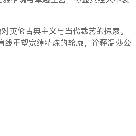
、优雅格调与卓越工艺，彰显其经久不衰
新作延续了他对英伦古典主义与当代裁艺的探索。
型肩线重塑宽绰精炼的轮廓，诠释温莎公