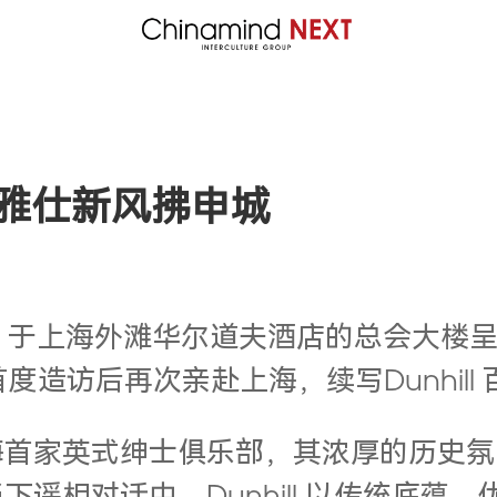
 英伦雅仕新风拂申城
nhill 于上海外滩华尔道夫酒店的总会大楼
继去年首度造访后再次亲赴上海，续写Dunhi
英式绅士俱乐部，其浓厚的历史氛围与古典格